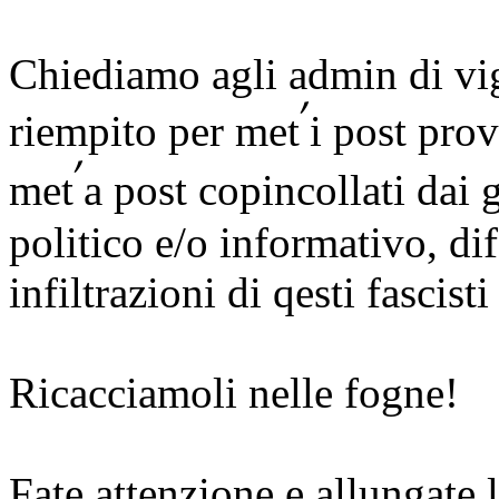
Chiediamo agli admin di vigi
riempito per metࠤi post provenienti da questo sito e per l'altra
metࠤa post copincollati dai giornali privi di qualsiasi senso
politico e/o informativo, d
infiltrazioni di qesti fascist
Ricacciamoli nelle fogne!
Fate attenzione e allungate l