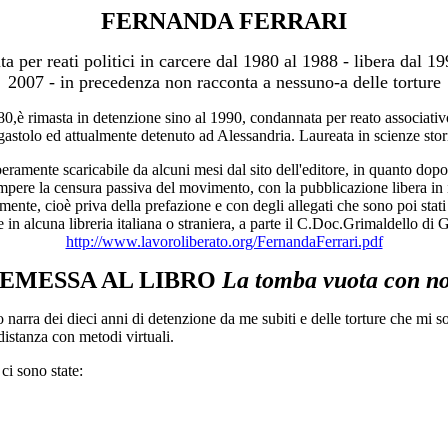
FERNANDA FERRARI
ta per reati politici in carcere dal 1980 al 1988 - libera dal 19
2007 - in precedenza non racconta a nessuno-a delle torture
0,è rimasta in detenzione sino al 1990, condannata per reato associat
gastolo ed attualmente detenuto ad Alessandria. Laureata in scienze sto
beramente scaricabile da alcuni mesi dal sito dell'editore, in quanto do
mpere la censura passiva del movimento, con la pubblicazione libera in int
almente, cioè priva della prefazione e con degli allegati che sono poi sta
 alcuna libreria italiana o straniera, a parte il C.Doc.Grimaldello di G
http://www.lavoroliberato.org/FernandaFerrari.pdf
EMESSA AL LIBRO
La tomba vuota con n
 narra dei dieci anni di detenzione da me subiti e delle torture che mi so
distanza con metodi virtuali.
ci sono state: