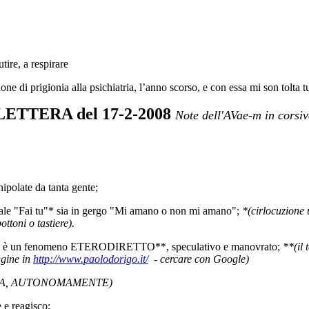
tire, a respirare
ne di prigionia alla psichiatria, l’anno scorso, e con essa mi son tolta tu
LETTERA del 17-2-2008
Note dell'AVae-m in corsi
ipolate da tanta gente;
ormale "Fai tu"* sia in gergo "Mi amano o non mi amano";
*(cirlocuzione
ottoni o tastiere).
 è un fenomeno ETERODIRETTO**, speculativo e manovrato;
**(il 
agine in
http://www.paolodorigo.it/
- cercare con Google)
SOLA, AUTONOMAMENTE)
 e reagisco;