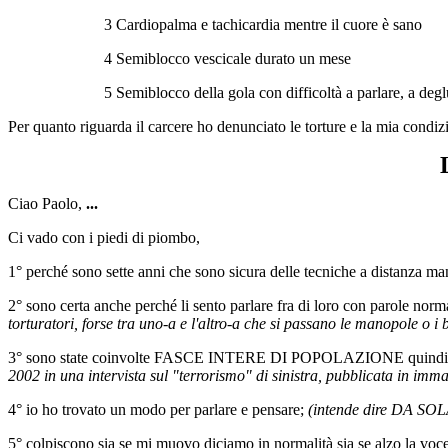
3 Cardiopalma e tachicardia mentre il cuore è sano
4 Semiblocco vescicale durato un mese
5 Semiblocco della gola con difficoltà a parlare, a deglu
Per quanto riguarda il carcere ho denunciato le torture e la mia condizio
Ciao Paolo,
...
Ci vado con i piedi di piombo,
1° perché sono sette anni che sono sicura delle tecniche a distanza man
2° sono certa anche perché li sento parlare fra di loro con parole n
torturatori, forse tra uno-a e l'altro-a che si passano le manopole o i b
3° sono state coinvolte FASCE INTERE DI POPOLAZIONE quindi
2002 in una intervista sul "terrorismo" di sinistra, pubblicata in imm
4° io ho trovato un modo per parlare e pensare;
(intende dire DA 
5° colpiscono sia se mi muovo diciamo in normalità sia se alzo la voce