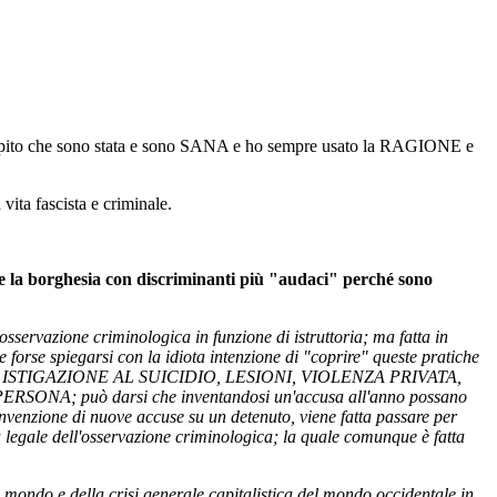
capito che sono stata e sono SANA e ho sempre usato la RAGIONE e
vita fascista e criminale.
e la borghesia con discriminanti più "audaci" perché sono
'osservazione criminologica in funzione di istruttoria; ma fatta in
e forse spiegarsi con la idiota intenzione di "coprire" queste pratiche
', ISTIGAZIONE AL SUICIDIO, LESIONI, VIOLENZA PRIVATA,
; può darsi che inventandosi un'accusa all'anno possano
invenzione di nuove accuse su un detenuto, viene fatta passare per
tà legale dell'osservazione criminologica; la quale comunque è fatta
l mondo e della crisi generale capitalistica del mondo occidentale in