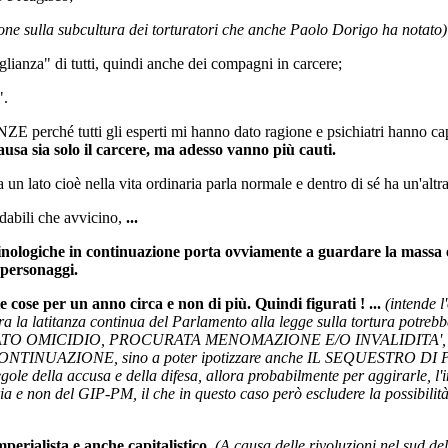
one sulla subcultura dei torturatori che anche Paolo Dorigo ha notato)
lianza" di tutti, quindi anche dei compagni in carcere;
".
E perché tutti gli esperti mi hanno dato ragione e psichiatri hanno 
ausa sia solo il carcere, ma adesso vanno più cauti.
 lato cioè nella vita ordinaria parla normale e dentro di sé ha un'altra 
idabili che avvicino,
...
nologiche in continuazione porta ovviamente a guardare la massa 
 personaggi.
 cose per un anno circa e non di più. Quindi figurati ! ...
(intende l
ora la latitanza continua del Parlamento alla legge sulla tortura potrebb
me TENTATO OMICIDIO, PROCURATA MENOMAZIONE E/O INVALIDITA
IONE, sino a poter ipotizzare anche IL SEQUESTRO DI PERSONA
gole della accusa e della difesa, allora probabilmente per aggirarle, l'
ria e non del GIP-PM, il che in questo caso però escludere la possibili
perialista e anche capitalistico.
(A causa delle rivoluzioni nel sud de