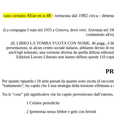
caso censito AVae-m n.48
- torturata dal 1982 circa - detenu
(La compagna è nata nel 1955 a Genova, dove vive. Arrestata nel 198
condannato all'er
(IL LIBRO LA TOMBA VUOTA CON NOME, 46 pagg.,
è li
presentazioni, in alcun centro sociale italiano, abbiamo deciso di ro
anch'egli torturato, una versione diversa da quella diffusa editori
Edizioni Lavoro Liberato non hanno diffuso queste 110 copie in
PR
Per quanto riguarda i 18 anni passati da quanto sono uscita (il racconto
“trattamento”, ho capito che è una strategia della tensione effettuata a 
Tra le “cose” più significative che ho capito provenivano dall’esterno, 
1 Cefalee periodiche
2 Ipertermia senza febbre e gelo con brividi