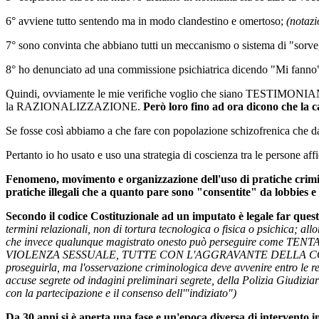
6° avviene tutto sentendo ma in modo clandestino e omertoso;
(notazi
7° sono convinta che abbiano tutti un meccanismo o sistema di "sorveg
8° ho denunciato ad una commissione psichiatrica dicendo "Mi fanno
Quindi, ovviamente le mie verifiche voglio che siano TESTIMONIANZ
la RAZIONALIZZAZIONE.
Però loro fino ad ora dicono che la c
Se fosse così abbiamo a che fare con popolazione schizofrenica che da un
Pertanto io ho usato e uso una strategia di coscienza tra le persone aff
Fenomeno, movimento e organizzazione dell'uso di pratiche crimi
pratiche illegali che a quanto pare sono "consentite" da lobbies e
Secondo il codice Costituzionale ad un imputato è legale far queste
termini relazionali, non di tortura tecnologica o fisica o psichica; all
che invece qualunque magistrato onesto può perseguire co
VIOLENZA SESSUALE, TUTTE CON L'AGGRAVANTE DELLA CONTINUAZ
proseguirla, ma l'osservazione criminologica deve avvenire entro le re
accuse segrete od indagini preliminari segrete, della Polizia Giudizia
con la partecipazione e il consenso dell'"indiziato")
Da 30 anni si è aperta una fase e un'epoca diversa di intervento im