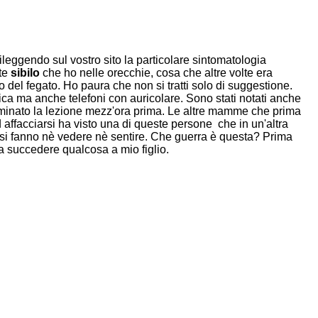
eggendo sul vostro sito la particolare sintomatologia
rte
sibilo
che ho nelle orecchie, cosa che altre volte era
lo del fegato. Ho paura che non si tratti solo di suggestione.
ca ma anche telefoni con auricolare. Sono stati notati anche
 terminato la lezione mezz'ora prima. Le altre mamme che prima
 affacciarsi ha visto una di queste persone che in un'altra
n si fanno nè vedere nè sentire. Che guerra è questa? Prima
a succedere qualcosa a mio figlio.