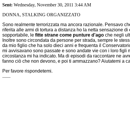
Sent:
Wednesday, November 30, 2011 3:44 AM
DONNA, STALKING ORGANIZZATO
Sono realmente terrorizzata ma ancora razionale. Pensavo che i
riferita alle armi di tortura a distanza ho la netta sensazione di
sopportabile, le
fitte strane come punture d'ago
che negli ult
Inoltre sono circondata da persone per strada, sempre le stess
da mio figlio che ha solo dieci anni e frequenta il Conservator
mi avvisavano sono passate e sono andate vie con i loro figli 
circostanza mi ha indicato. Ma di episodi da raccontare ne avr
fanno ciò che non devono, e poi ti ammazzano? Aiutatemi a cap
Per favore rispondetemi.
.......