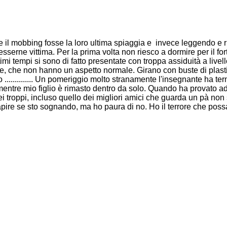
l mobbing fosse la loro ultima spiaggia e invece leggendo e ril
 esserne vittima. Per la prima volta non riesco a dormire per il fo
imi tempi si sono di fatto presentate con troppa assiduità a livel
e, che non hanno un aspetto normale. Girano con buste di plasti
io .............. Un pomeriggio molto stranamente l'insegnante ha
mentre mio figlio è rimasto dentro da solo. Quando ha provato ad
ei troppi, incluso quello dei migliori amici che guarda un pà no
ire se sto sognando, ma ho paura di no. Ho il terrore che poss