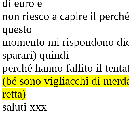
di euro e
non riesco a capire il perch
questo
momento mi rispondono dic
sparari
) quindi
perché hanno fallito il tent
(
bé
sono vigliacchi di
merd
retta)
saluti
xxx