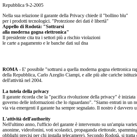
Repubblica 9-2-2005
Nella sua relazione il garante della Privacy chiede il "bollino blu"
per i prodotti tecnologici. "Protezione dei dati è libertà"
Appello di Rodotà: "Sottrarsi
alla moderna gogna elettronica"
Il presidente cita tra i settori più a rischio violazioni
le carte a pagamento e le banche dati sul dna
ROMA
- E' possibile "sottrarsi a quella moderna gogna elettronica r
della Repubblica, Carlo Azeglio Ciampi, e alle più alte cariche istituzio
dell'attività nel 2004.
La tutela della privacy
Il garante ricorda che la "pacifica rivoluzione della privacy" è iniziata
governo delle informazioni che lo riguardano". "Siamo entrati in un nuo
via via emergenti il garante ha sempre segnalato. Il nostro è davvero u
L'attività dell'authority
Nell'ultimo anno, l'ufficio del garante è intervenuto su un'ampia varietà
anonime, videofonini, voti scolastici, propaganda elettorale, spamming
obblighi precisi per chi installa telecamere). Secondo Rodotà, si tratta 