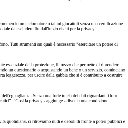
 commercio un ciclomotore o taluni giocattoli senza una certificazione
tale da escludere fin dall'inizio rischi per la privacy".
fono. Tutti strumenti sui quali è necessario "esercitare un potere di
nte essenziale della protezione, il mezzo che permette di riprendere
mpiendo un questionario o acquistando un bene o un servizio, cominciano
a leggerezza, per uscire dalla gabbia che si è contribuito a costruire
ell'eguaglianza. Senza una forte tutela dei dati riguardanti i loro
mocratici". "Così la privacy - aggiunge - diventa una condizione
vita quotidiana, ci ritroviamo nudi e deboli di fronte a poteri pubblici e