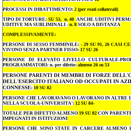
PROCESSI IN DIBATTIMENTO:
2 (per reati collaterali)
TIPO DI TORTURE:
SU 53, n. 40
ANCHE UDITIVI PERM
UDITIVE MA SUBLIMINALI -
n. 8
SOLO A DISTANZA
COMPLESSIVAMENTE:
PERSONE DI SESSO FEMMINILE:
- 29 SU 91, 26 CASI CE
VIVONO SENZA PARTNER FISSO:
17 SU 26
PERSONE DI ELEVATO LIVELLO CULTURALE-PROF
PROGRAMMATORI: n. per difetto:
almeno 26 su 53
PERSONE PARENTI DI MEMBRI DI FORZE DELL'
DELL'ESERCITO ITALIANO OD OCCUPATI IN AZ
CONNESSE
:
10 SU 82
PERSONE CHE LAVORAVANO O LAVORANO IN ALTRE I
NELLA SCUOLA-UNIVERSITA':
12 SU 84-
TOTALE PER DIFETTO ALMENO
19 SU 82
CON PARENTI
IMPEGNATI IN ISTITUZIONI
PERSONE CHE SONO STATE IN CARCERE ALMENO 