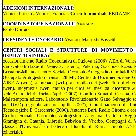
ADESIONI INTERNAZIONALI:
Vittima, Grecia - Vittima, Francia -
Circuito mondiale FEDAME
COORDINATORE NAZIONALE
AVae-m:
Paolo Dorigo
PRESIDENTE ONORARIO
AVae-m: Maurizio Bassetti
CENTRI SOCIALI E STRUTTURE DI MOVIMENTO
OSPITATO SINORA:
occasionalmente Radio Cooperativa di Padova (2006), AEA di Venez
sindacato di classe di Venezia, Taranto, Palermo, Soccorso Rosso P
Bergamo-Milano, Centro Sociale Occupato Autogestito Garibaldi MI
Occupato Autogestito Transiti 28 MI, Centro di Documentazione G
AJSICA (web), anarchaos (web), anarcotico.net (web, fino al giugn
(web), Indymedia (web, chiuso per circa sei mesi dal dicembre 2
sede Anarchici di Torino (aprile 2007), Confino Squat di Cesena, C
Malatempora editore, Laboratorio Rivoluzionario Gatto Selvaggio (
un DVD) (sgomberato nell'aprile 2007), Coordinamento di Lott
Tecnologiche E Carcerarie (2006), Antarres Bari, Radio Ciroma e co
Centro Sociale Occupato Autogestito Angelina Cartella Reggio
Gramigna di Catania, Libreria Babylon di Viterbo, Compagni di V
classe all'Università di Lettere e filosofia di Roma, circolo ANP
editoriale).