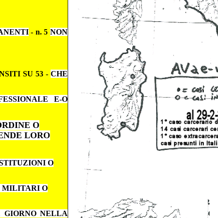
ANENTI
- n. 5
NON
NSITI SU 53 -
CHE
ESSIONALE E-O
ORDINE O
IENDE LORO
STITUZIONI O
 MILITARI O
1 GIORNO NELLA