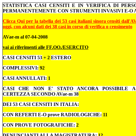
STATISTICA CASI CENSITI E IN VERIFICA DI PER
PERMANENTEMENTE CON STRUMENTI INVASIVI E-O 
Clicca
Qui per la
tabella dei 53 casi italiani sinora censiti dall
oggi, con alcuni dati dei 38 casi in corso di verifica o censimento
AVae-m al 07-04-2008
vai ai riferimenti alle FF.OO./ESERCITO
CASI CENSITI 53
+ 2
ESTERO
COMPLESSIVI:
92
CASI ANNULLATI:
1
CASI CHE NON E' STATO ANCORA POSSIBILE 
CERTEZZA SECONDO AVae-m 38
DEI 53 CASI CENSITI IN ITALIA:
CON REFERTI E-O prove RADIOLOGICHE:
11
CON PROVE FOTOGRAFICHE:
2
DENUNCIANTI ALLA MAGISTRATURA:
12