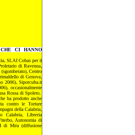
 CHE CI HANNO
ia, SLAI Cobas per il
roletario di Ravenna,
 (sgomberato), Centro
rimaldello di Genova,
o 2006), Siporcuba.it
006), occasionalmente
asa Rossa di Spoleto,
che ha prodotto anche
a contro le Torture
mpagni della Calabria,
 Calabria, Libreria
iterbo, Autonomia di
I di Mira (diffusione