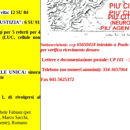
vita:
12 SU 84
USTIZIA":
6 SU 91
i per 5 referti per 4
e (LUC, cellule non
65650418 intestato a Paolo
Sottoscrizioni:
ccp
per verifica ricevimento denaro
Lettere e documentazione postale:
CP 101 -
Telefono (no numeri anonimi):
334-3657064
ALE UNICA:
sinora
te
Fax 041-5625372
1, di rivolgersi al
ele Fabiani (per
), Marco Sacchi,
amente), Romano