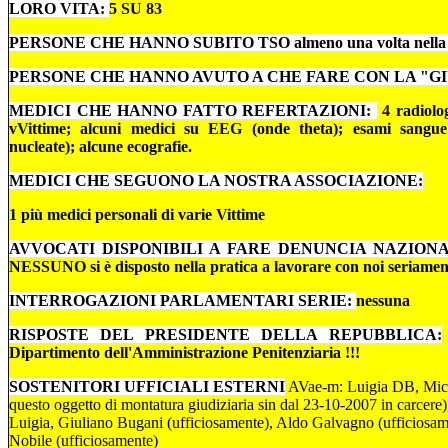
LORO VITA:
5 SU 8
3
PERSONE CHE HANNO SUBITO TSO almeno una volta nella 
PERSONE CHE HANNO AVUTO A CHE FARE CON LA "GI
MEDICI CHE HANNO FATTO REFERTAZIONI:
4 radiolog
vVittime; alcuni medici su EEG (onde theta); esami sangu
nucleate); alcune ecografie.
MEDICI CHE SEGUONO LA NOSTRA ASSOCIAZIONE:
1 più medici personali di varie Vittime
AVVOCATI DISPONIBILI A FARE DENUNCIA NAZION
NESSUNO si è disposto nella pratica a lavorare con noi seriamen
INTERROGAZIONI PARLAMENTARI SERIE:
nessuna
RISPOSTE DEL PRESIDENTE DELLA REPUBBLICA:
Dipartimento dell'Amministrazione Penitenziaria !!!
SOSTENITORI UFFICIALI ESTERNI
AVae-m: Luigia DB, Mich
questo oggetto di montatura giudiziaria sin dal 23-10-2007 in carcere
Luigia, Giuliano Bugani (ufficiosamente), Aldo Galvagno (ufficios
Nobile (ufficiosamente)