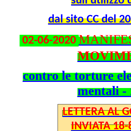
sull’utilizzo
dal sito CC del 
MANIFE
02-06-2020
MOVIME
contro le torture el
mentali -
LETTERA AL 
INVIATA 18-