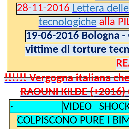
28-11-2016
Lettera delle
tecnologiche
alla P
19-06-2016 Bologna - 
vittime di torture tecn
RE
!!!!!! Vergogna italiana ch
RAOUNI KILDE (+2016) un
·
VIDEO SHOC
COLPISCONO PURE I BIMBI