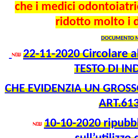
che i medici odontoiatr
ridotto molto i d
DOCUMENTO 
22-11-2020 Circolare al
TESTO DI IN
CHE EVIDENZIA UN GROSSO
ART.613
10-10-2020 ripubbl