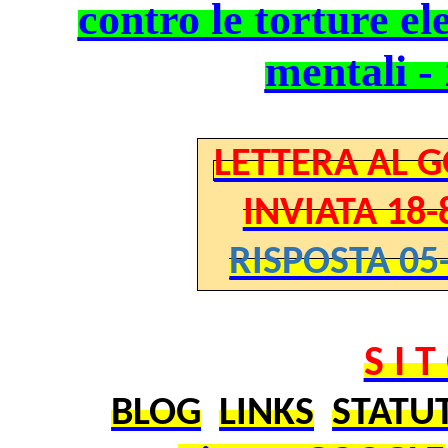
contro le torture el
mentali -
LETTERA AL 
INVIATA 18-
RISPOSTA 05-
S I 
BLOG
LINKS
STATU