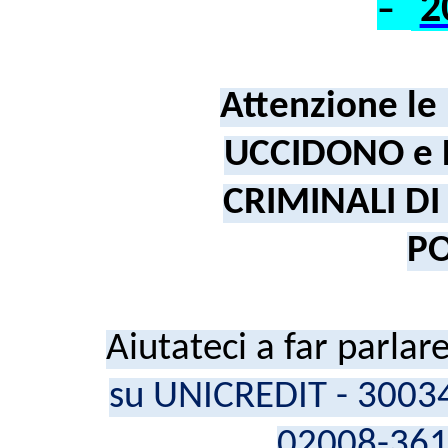
2
–
Attenzione le 
UCCIDONO e
CRIMINALI D
P
Aiutateci
a far
parlare
su UNICREDIT - 30034
02008-36