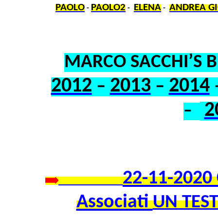
PAOLO
PAOLO2
ELENA
ANDREA GI
-
-
-
MARCO SACCHI’S 
2012
2013
2014
–
–
2
–
22-11-2020 C
Associati
UN TEST