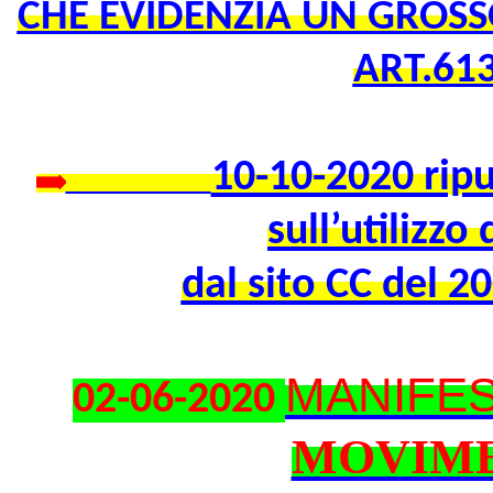
CHE EVIDENZIA UN GROSSO
ART.613
10-10-2020 ripu
sull’utilizzo
dal sito CC del 
MANIFE
02-06-2020
MOVIME