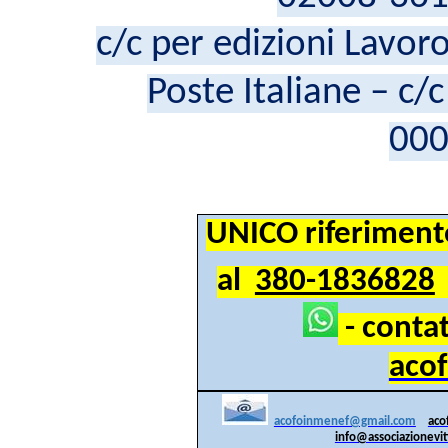
c/c per edizioni Lav
Poste Italiane – c
00
UNICO riferimento
al
380-1836828
- conta
aco
acofoinmenef@gmail.com
aco
info@associazionevi