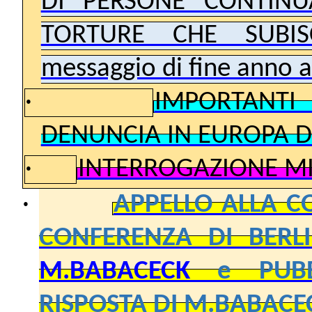
DI PERSONE CONTINU
TORTURE CHE SUBIS
messaggio di fine anno a
·
IMPORTANTI
DENUNCIA IN EUROPA D
·
INTERROGAZIONE MI
·
APPELLO ALLA C
CONFERENZA DI BERL
M.BABACECK
e PUBB
RISPOSTA DI M.BABACE