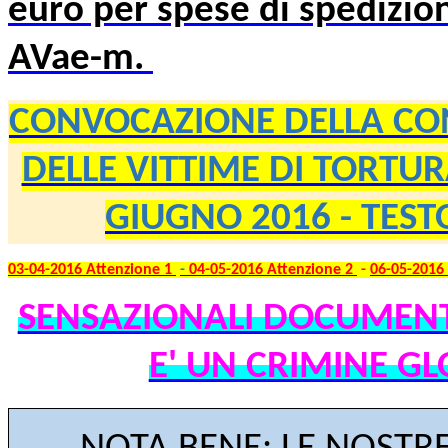
euro per spese di spedizion
AVae-m.
CONVOCAZIONE DELLA CO
DELLE VITTIME DI TORTU
GIUGNO 2016 - TES
03-04-2016
Attenzione 1
-
04-05-2016 Attenzione 2
-
06-05-2016
SENSAZIONALI DOCUMENTI
E' UN CRIMINE
GL