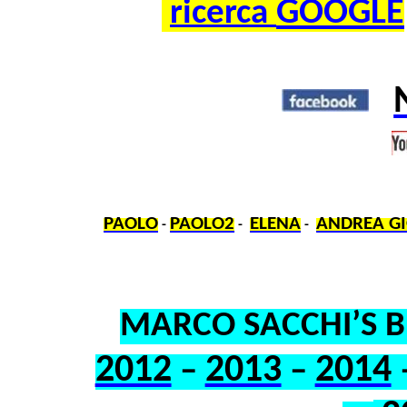
GOOGLE
ricerca
PAOLO
PAOLO2
ELENA
ANDREA GI
-
-
-
MARCO SACCHI’S 
2012
2013
2014
–
–