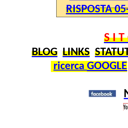
RISPOSTA 05-
S I 
BLOG
LINKS
STATU
GOOGLE
ricerca